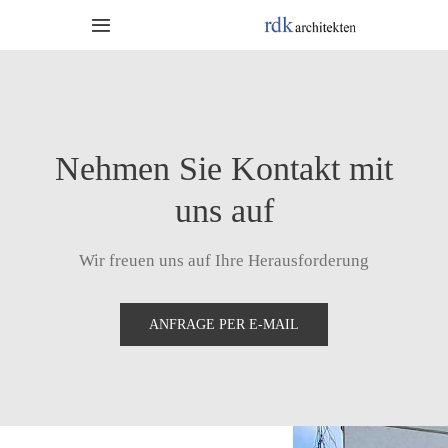
Zum
Toggle
Inhalt
Navigation
springen
HOME
PROJEKTE
Nehmen Sie Kontakt mit
uns auf
LEISTUNGEN
Wir freuen uns auf Ihre Herausforderung
TEAM
ANFRAGE PER E-MAIL
KONTAKT